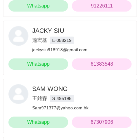
Whatsapp
91226111
JACKY SIU
蕭宏基
E-058219
jackysiu918918@gmail.com
Whatsapp
61383548
SAM WONG
王銘森
S-495195
Sam971377@yahoo.com.hk
Whatsapp
67307906