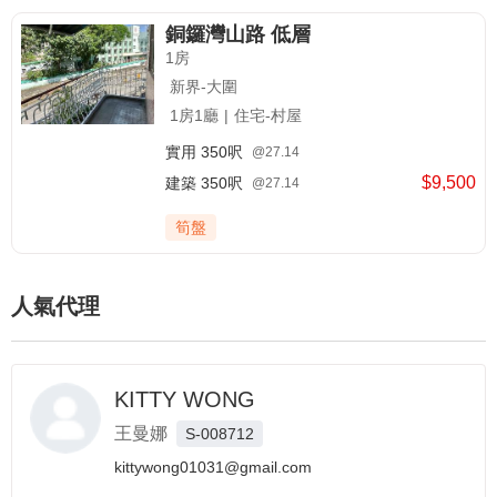
銅鑼灣山路 低層
1房
新界-大圍
1房1廳
|
住宅-村屋
實用
350呎
@27.14
$9,500
建築
350呎
@27.14
筍盤
人氣代理
KITTY WONG
王曼娜
S-008712
kittywong01031@gmail.com