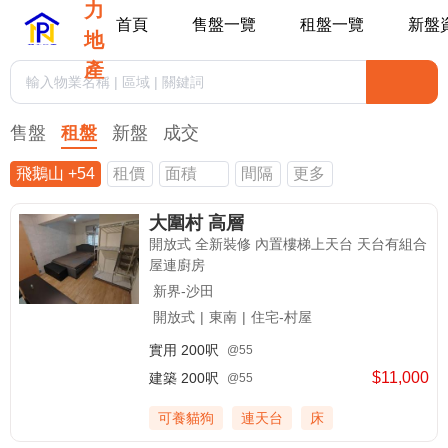
力
首頁
售盤一覽
租盤一覽
新盤
地
產
售盤
租盤
新盤
成交
飛鵝山 +54
租價
面積
間隔
更多
大圍村 高層
開放式 全新裝修 內置樓梯上天台 天台有組合
屋連廚房
新界-沙田
開放式
|
東南
|
住宅-村屋
實用
200呎
@55
$11,000
建築
200呎
@55
可養貓狗
連天台
床