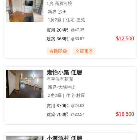
1房 高層河境
新界-沙田
1房2廳
|
住宅-屋苑
實用
264呎
@47.35
$12,500
建築
368呎
@33.97
有匙即睇
全屋電器
雍怡小築 低層
有車位有花園
新界-大埔半山
2房2廳
|
住宅-村屋
實用
670呎
@24.63
$16,500
建築
700呎
@23.57
小瀝源村 低層