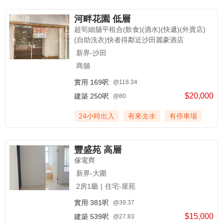
河畔花園 低層
超筍細舖平租合(飲食)(酒水)(快遞)(外賣店)
(自助洗衣)快者得鄰近沙田麗豪酒店
新界-沙田
商舖
實用
169呎
@118.34
$20,000
建築
250呎
@80
24小時出入
有來去水
有停車場
豐盛苑 高層
傢電齊
新界-大圍
2房1廳
|
住宅-屋苑
實用
381呎
@39.37
$15,000
建築
539呎
@27.83