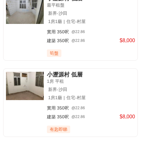
最平租盤
新界-沙田
1房1廳
|
住宅-村屋
實用
350呎
@22.86
$8,000
建築
350呎
@22.86
筍盤
小瀝源村 低層
1房 平租
新界-沙田
1房1廳
|
住宅-村屋
實用
350呎
@22.86
$8,000
建築
350呎
@22.86
有匙即睇