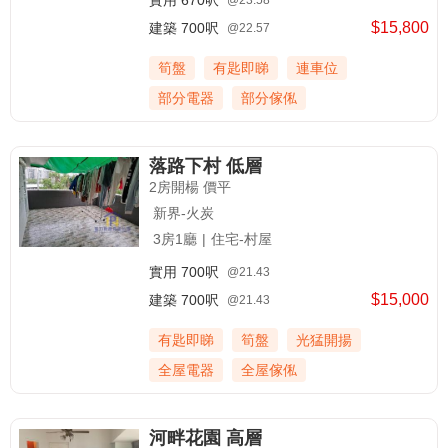
實用
670呎
@23.58
$15,800
建築
700呎
@22.57
筍盤
有匙即睇
連車位
部分電器
部分傢俬
落路下村 低層
2房開楊 價平
新界-火炭
3房1廳
|
住宅-村屋
實用
700呎
@21.43
$15,000
建築
700呎
@21.43
有匙即睇
筍盤
光猛開揚
全屋電器
全屋傢俬
河畔花園 高層