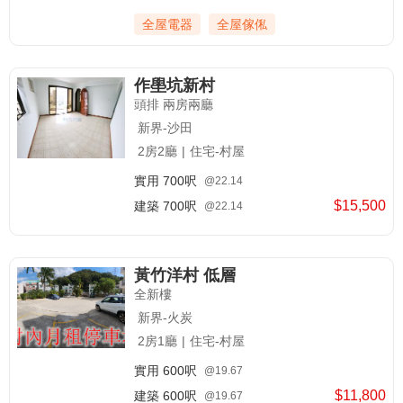
全屋電器
全屋傢俬
作壆坑新村
頭排 兩房兩廳
新界-沙田
2房2廳
|
住宅-村屋
實用
700呎
@22.14
$15,500
建築
700呎
@22.14
黃竹洋村 低層
全新樓
新界-火炭
2房1廳
|
住宅-村屋
實用
600呎
@19.67
$11,800
建築
600呎
@19.67