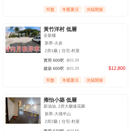
筍盤
冬暖夏涼
光猛開揚
黃竹洋村 低層
全新樓
新界-火炭
2房1廳
|
住宅-村屋
實用
600呎
@21.33
$12,800
建築
600呎
@21.33
筍盤
冬暖夏涼
光猛開揚
雍怡小築 低層
新油油, 2房大廳連花園
新界-大埔半山
2房2廳
|
住宅-村屋