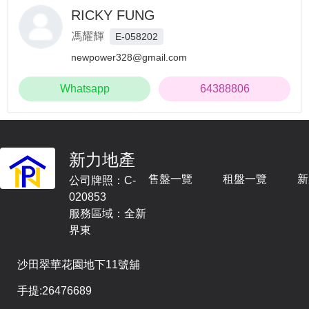
RICKY FUNG
馮耀輝
E-058202
newpower328@gmail.com
Whatsapp
64388806
新力地產
售盤一覽
租盤一覽
新
公司牌照：C-
020853
服務區域：全新
界東
沙田翠華花園地下11號舖
手提:
26476689