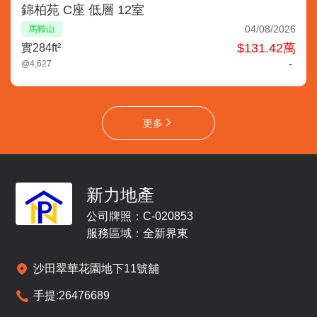
錦柏苑 C座 低層 12室
04/08/2026
馬鞍山
$131.42萬
實284ft²
-
@4,627
更多
新力地產
公司牌照：C-020853
服務區域：全新界東
沙田翠華花園地下11號舖
手提:
26476689