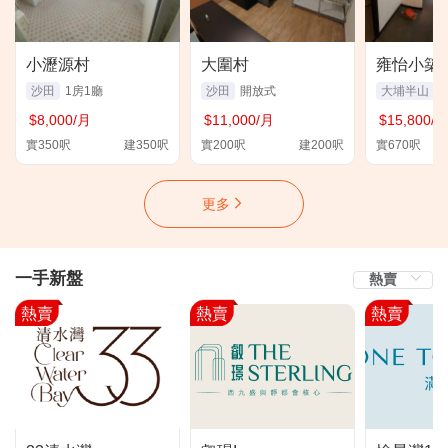
小瀝源村
大圍村
雍怡小築
沙田
1房1廳
沙田
開放式
大埔半山
$8,000/月
$11,000/月
$15,800/
實350呎
建350呎
實200呎
建200呎
實670呎
更多
一手新盤
熱賣
熱賣
熱賣