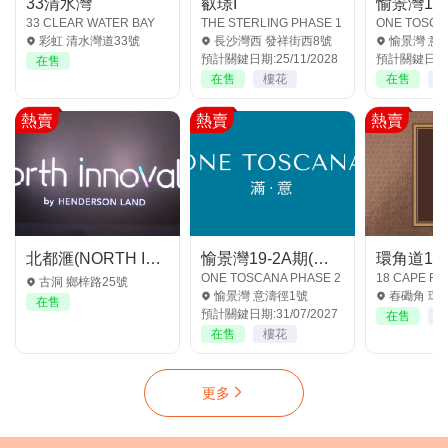
33清水灣
叡璟I
愉景灣19-
33 CLEAR WATER BAY
THE STERLING PHASE 1
ONE TOSCA
彩虹 清水灣道33號
長沙灣西 發祥街西8號
愉景灣 意
預計關鍵日期:25/11/2028
預計關鍵日期:3
在售
在售
樓花
在售
熱賣
熱賣
熱賣
北都滙(NORTH INNOVALE) 新界-古洞
愉景灣19-2A期(滿‧意2期)
環角道18
ONE TOSCANA PHASE 2
18 CAPE R
古洞 鄉梓路25號
愉景灣 意濤徑1號
舂磡角 環角道
在售
預計關鍵日期:31/07/2027
在售
在售
樓花
更多