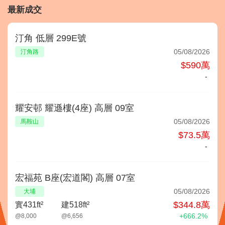
最新成交
汀角 低層 299E號
05/08/2026
汀角路
$590萬
-
耀安邨 耀遜樓(4座) 高層 09室
05/08/2026
馬鞍山
$73.5萬
-
宏福苑 B座(宏道閣) 高層 07室
05/08/2026
大埔
$344.8萬
實431ft²
建518ft²
+666.2%
@8,000
@6,656