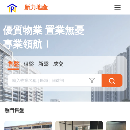
新力地產
優質物業 置業無憂

專業領航！
售盤
租盤
新盤
成交
熱門售盤