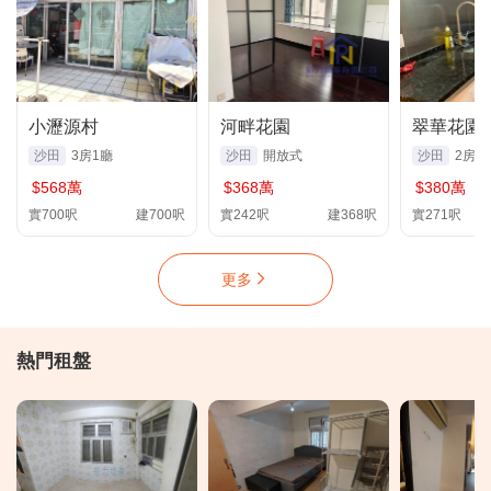
小瀝源村
河畔花園
翠華花園 
沙田
3房1廳
沙田
開放式
沙田
2房1
$568萬
$368萬
$380萬
實700呎
建700呎
實242呎
建368呎
實271呎
更多
熱門租盤